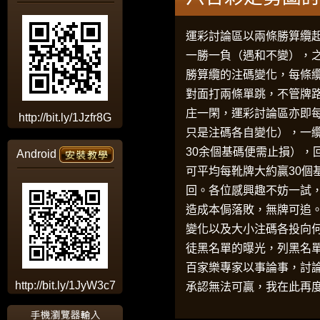
運彩討論區
以兩條勝算纜
一勝一負（遇和不變），
勝算纜的注碼變化，每條
對面打兩條單跳，不管牌
庄一閑，
運彩討論區
亦即
http://bit.ly/1Jzfr8G
只是注碼各自變化），一
30余個基碼便需止損），
Android
可平均每靴牌大約贏30
回。各位感興趣不妨一試
造成本侷落敗，無牌可追
變化以及大小注碼各投向
徒黑名單的曝光，列黑名
百家樂專家以事論事，討
http://bit.ly/1JyW3c7
承認無法可贏，我在此再