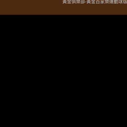
黃金俱樂部-黃金百家樂運動球版現金網 Copy