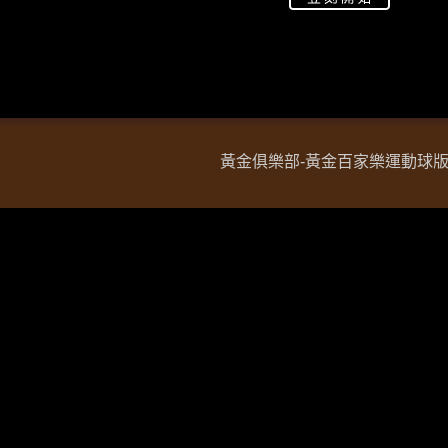
黃金俱樂部-黃金百家樂運動球版現金網 Copy