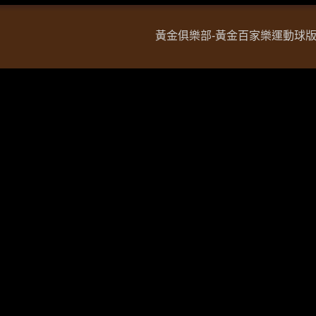
黃金俱樂部-黃金百家樂運動球版現金網 Copy