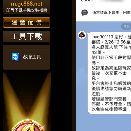
工具下載
客服工具