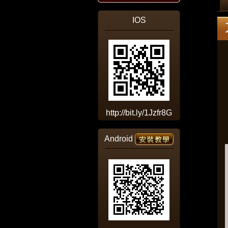
IOS
http://bit.ly/1Jzfr8G
Android