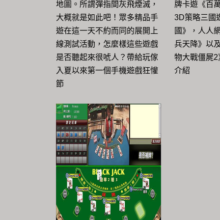
地圖。所謂彈指間灰飛煙滅，
牌卡遊《百
大概就是如此吧！眾多精品手
3D策略三國
遊在這一天不約而同的展開上
國》，人人網
線測試活動，怎麼樣這些遊戲
兵天降》以
是否聽起來很唬人？帶給玩傢
物大戰僵屍2
入夏以來第一個手機遊戲狂懽
介紹
節