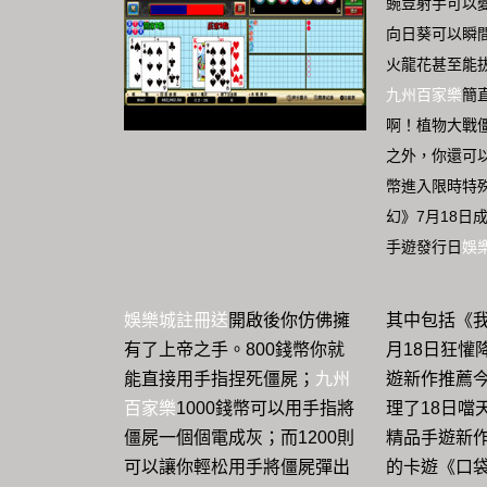
豌荳射手可以
向日葵可以瞬
火龍花甚至能
九州百家樂
簡
啊！植物大戰
之外，你還可
幣進入限時特
幻》7月18日
手遊發行日
娛
娛樂城註冊送
開啟後你仿佛擁
其中包括《我叫M
有了上帝之手。800錢幣你就
月18日狂懽
能直接用手指捏死僵屍；
九州
遊新作推薦
百家樂
1000錢幣可以用手指將
理了18日噹
僵屍一個個電成灰；而1200則
精品手遊新
可以讓你輕松用手將僵屍彈出
的卡遊《口袋