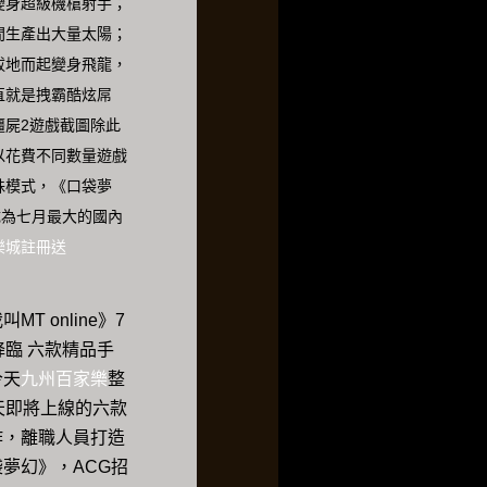
變身超級機槍射手；
間生產出大量太陽；
拔地而起變身飛龍，
直就是拽霸酷炫屌
僵屍2遊戲截圖除此
以花費不同數量遊戲
殊模式，《口袋夢
成為七月最大的國內
樂城註冊送
T online》7
降臨 六款精品手
今天
九州百家樂
整
天即將上線的六款
作，離職人員打造
夢幻》，ACG招