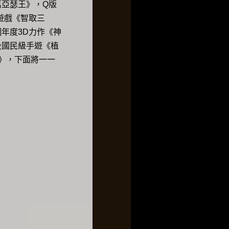
萬亞瑟王》，Q版
遊戲《智取三
年度3D力作《神
及國民級手遊《植
》，下面將一一