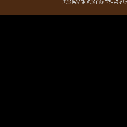
黃金俱樂部-黃金百家樂運動球版現金網 Copy