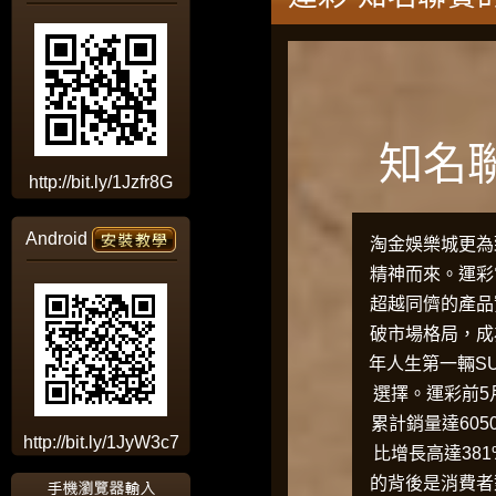
知名
http://bit.ly/1Jzfr8G
Android
淘金娛樂城
更為
精神而來。
運彩
超越同儕的產品
破市場格局，成
年人生第一輛S
選擇。運彩前5
累計銷量達605
http://bit.ly/1JyW3c7
比增長高達38
的背後是消費者