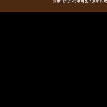
黃金俱樂部-黃金百家樂運動球版現金網 Copy