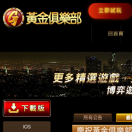
立即試玩
所有公告
最
IOS
慶祝黃金俱樂