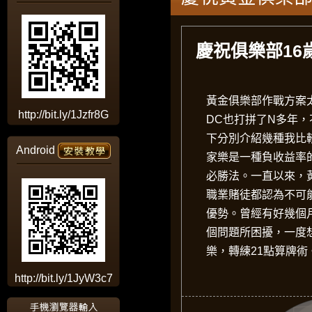
慶祝俱樂部16
黃金俱樂部
作戰方案
http://bit.ly/1Jzfr8G
DC也打拼了N多年
下分別介紹幾種我比
Android
家樂是一種負收益率
必勝法。一直以來，
職業賭徒都認為不可
優勢。曾經有好幾個
個問題所困擾，一度
樂，轉練21點算牌術
http://bit.ly/1JyW3c7