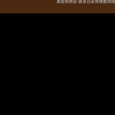
黃金俱樂部-黃金百家樂運動球版現金網 Copy