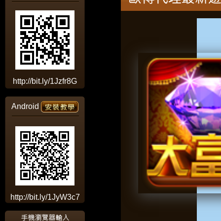
http://bit.ly/1Jzfr8G
Android
http://bit.ly/1JyW3c7