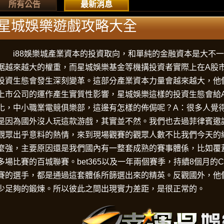
所有公告
最新消息
星城娛樂遊戲攻略大全
i88娛樂城
產業資本的投資取向，和單純的金融資本是大不一
据越來越大的權重，而
星城娛樂
基金等機搆投資者實際上在A股
投資生態會發生深刻變革。這部分產業資本力量會越來越大，他
上市公司的運作產生實質性影響，
星城娛樂
這樣的投資生態會給
化，中小職業電競俱樂部，這邊有怎樣的佈侷呢？A：很多人覺
是因為國外沒人玩這款游戲，其實並不然。我們也去過菲律賓邀
觀眾出乎意料的熱情，來到現場觀賽的觀眾人數不比我們今天的
麼強，主要原因還是我們國內有一整套成熟的賽事體係，比如覆蓋全
多場比賽的百城聯賽。
bet365
以及一年兩個賽季，持續8個月的C
賽的選手，都是通過這套體係所篩選出來的精英。反觀國外，他
少足夠的鍛煉。所以彼此之間出現實力差距，是很正常的。