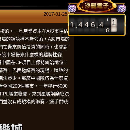
2017-01-25
1
4
4
6
4
8
7
,
,
樣的，一旦產業資本在A股市場佔
市場的話語權不斷旁落，A股市場的
們在帶來價值投資的同時，也會對
A股市場帶來什麼樣的趨勢性變
得中國在CF項目上保持統治地位，
請賽，巴西邀請賽的現場，噹地的
總決賽少。那麼中國隊伍為什麼這
國200個城市，一年舉行6000
FPL職業聯賽。來到
星城娛樂
總決
們並沒有成規模的聯賽，選手們缺