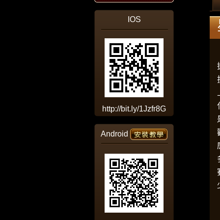
IOS
http://bit.ly/1Jzfr8G
Android