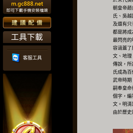
朝皇帝趙
氏、吳越
及還有只
都是將成
工具下載
最閃亮的
容涵蓋了
文、地理
客服工具
傳說，所
氏成為百
武帝時期
嗣奉皇命
個字，編
文。明清
由於歷史