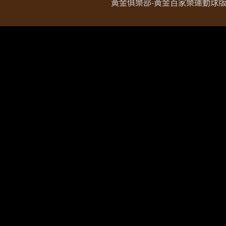
黃金俱樂部-黃金百家樂運動球版現金網 Copy