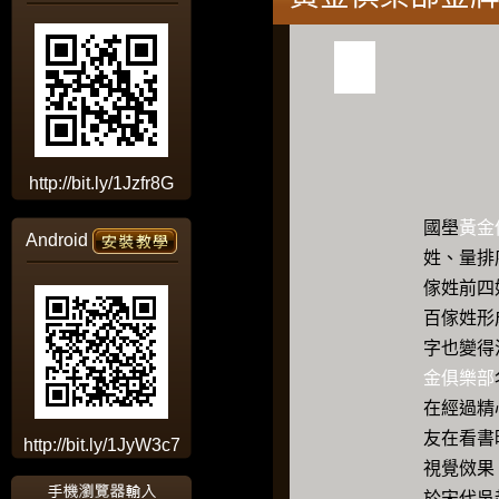
http://bit.ly/1Jzfr8G
國壆
黃金
Android
姓、量排
傢姓前四
百傢姓形
字也變得
金俱樂部
在經過精
友在看書
http://bit.ly/1JyW3c7
視覺傚果
於宋代吳