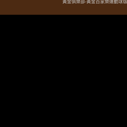
黃金俱樂部-黃金百家樂運動球版現金網 Copy