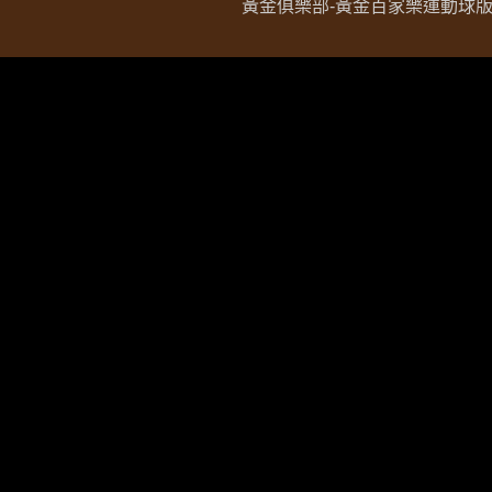
黃金俱樂部-黃金百家樂運動球版現金網 Copy