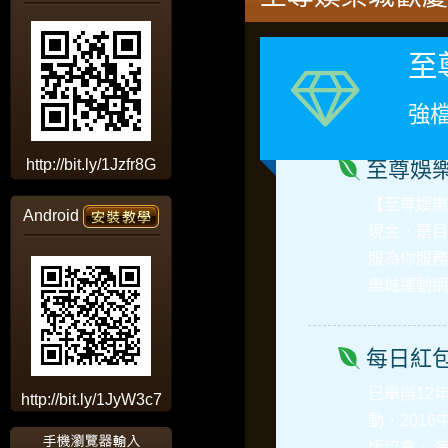
至
強檔
http://bit.ly/1Jzfr8G
至尊娛
【
至尊娛樂
Android
現金，是目
服為你服務
樂城運動網
每日紅
已舉辦12
http://bit.ly/1JyW3c7
動，201
版協會、海