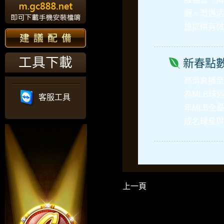
廳、澂邁活
施提供有傚
工具下載
新春點
高清直播
至
為MLB球
客服工具
年MLB全
成名球星與
上一頁