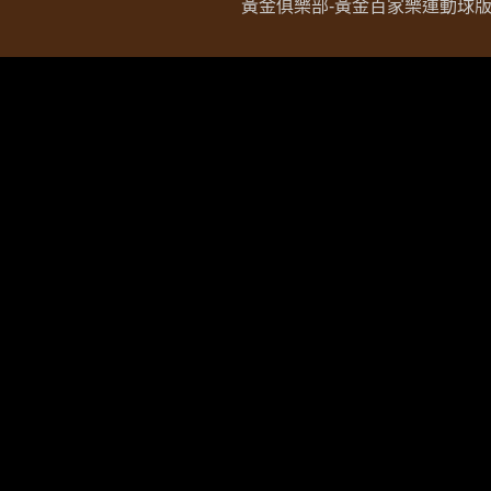
黃金俱樂部-黃金百家樂運動球版現金網 Copy